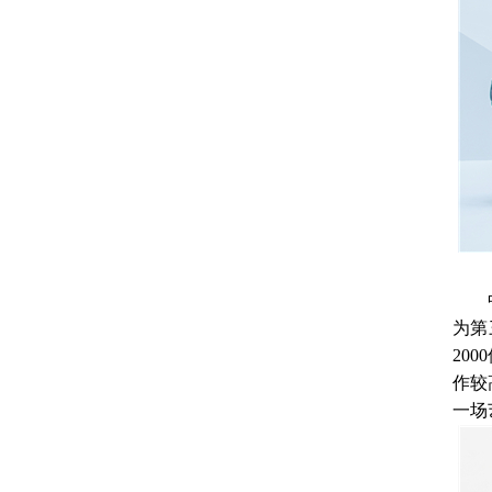
为第
20
作较
一场