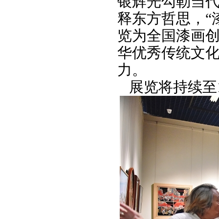
银辉光勾勒当代
释东方哲思，“
览为全国漆画
华优秀传统文
力。
展览将持续至1