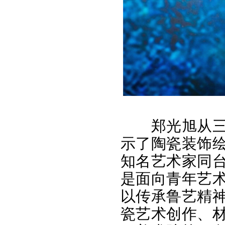
郑光旭从
示了陶瓷装饰
知名艺术家同
是面向青年艺
以传承鲁艺精
瓷艺术创作、