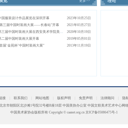
展览
理论
更多>>
中国服装设计作品展览在深圳开幕
2023年10月25日
“第三届中国时装画大展——长春站”开幕
2021年03月27日
第三届中国时装画大展在西安美术学院美术馆开幕
2020年10月19日
第二届中国时装画大展开幕
2019年05月01日
“首届‘金苑杯’中国时装画大展”
2013年11月19日
链接
|
联系我们
|
网站地图
|
版权声明
|
免责声明
|
法律顾问
|
隐
北京市朝阳区北沙滩1号院32号楼B座18层 中国美协办公室 中国文联美术艺术中心网
中国美术家协会版权所有 Copyright © caanet.org.cn
京ICP备05086475号-1