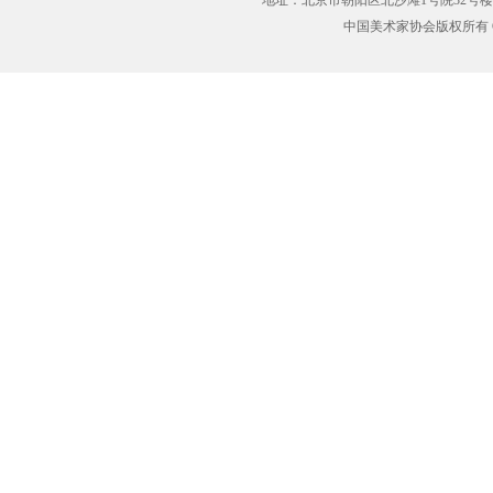
地址：北京市朝阳区北沙滩1号院32号楼
中国美术家协会版权所有 Copyrig