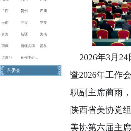
广西
贵州
四川
云南
甘肃
宁夏
青海
新疆
海南
西藏
新疆兵团
部队
2026年3
港澳台
创作中心写生基地
艺委会
暨2026年工
职副主席蔺雨
陕西省美协党
美协第六届主