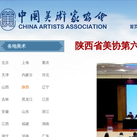
首
陕西省美协第六
各地美术
北京
上海
重庆
天津
内蒙古
河北
山西
陕西
辽宁
吉林
黑龙江
江苏
安徽
山东
浙江
江西
福建
湖南
湖北
河南
广东