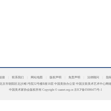
链接
|
联系我们
|
网站地图
|
版权声明
|
免责声明
|
法律顾问
|
隐
北京市朝阳区北沙滩1号院32号楼B座18层 中国美协办公室 中国文联美术艺术中心网
中国美术家协会版权所有 Copyright © caanet.org.cn
京ICP备05086475号-1