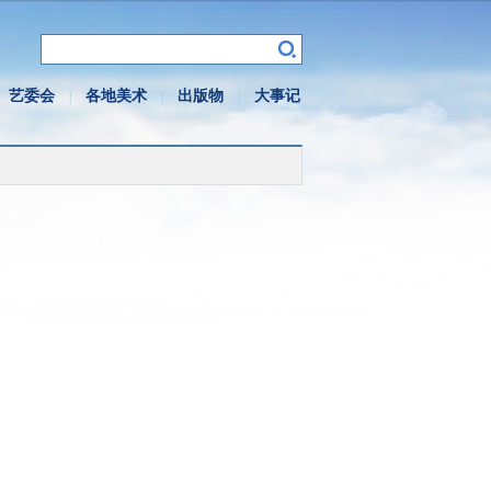
艺委会
各地美术
出版物
大事记
|
|
|