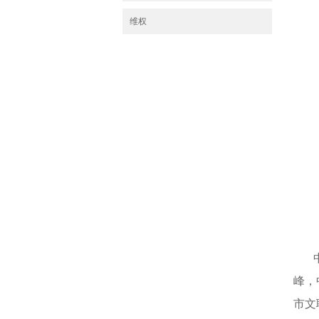
维权
峰，
市文