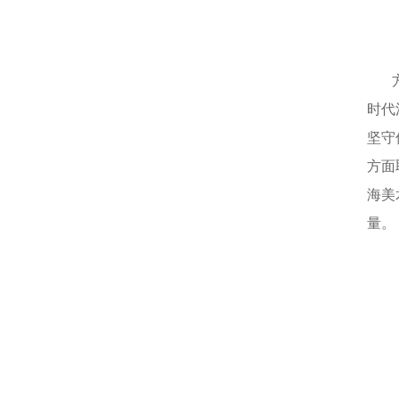
时代
坚守
方面
海美
量。