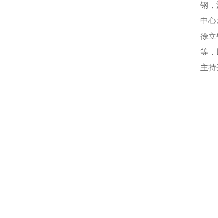
钢，
中心
徐立
等，
主持