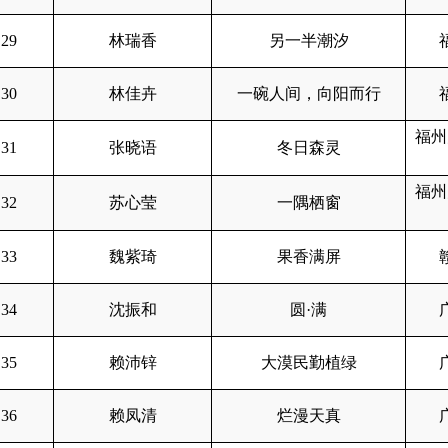
29
林瑞香
另一半潮汐
30
林佳卉
一碗人间，向阳而行
福州
31
张晓语
冬日森灵
福州
32
苏心莹
一隅栖窗
33
魏紫琦
果香满屏
34
沈振和
圆·满
35
赖沛锌
大漠民勤植绿
36
赖凤清
烂漫天真