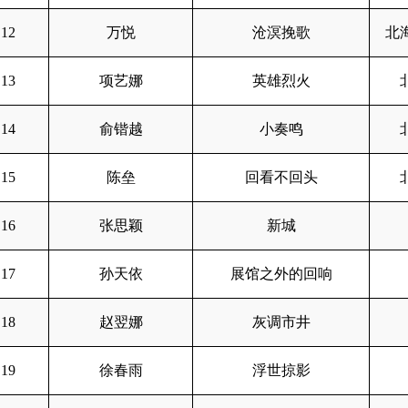
12
万悦
沧溟挽歌
北
13
项艺娜
英雄烈火
14
俞锴越
小奏鸣
15
陈垒
回看不回头
16
张思颖
新城
17
孙天依
展馆之外的回响
18
赵翌娜
灰调市井
19
徐春雨
浮世掠影