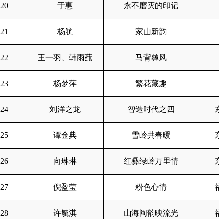
20
于惠
永不磨灭的印记
21
杨航
家山新韵
22
王一羽、韩雨莼
马背彝风
23
杨梦萍
繁花藏趣
24
刘洋之龙
智造时代之四
25
谭金典
雪岭共春暖
26
向琳琳
红彝绿岭万里情
27
倪盈莹
粉色心情
28
许毓淇
山海闽韵映流光