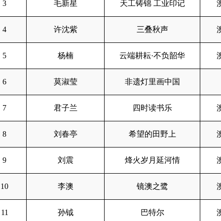
3
毛新星
天工铸锦 工业印记
4
许沈紫
三叠秋声
5
杨楠
云端耕耘·不负韶华
6
莫淑莹
非遗灯里画中国
7
君子兰
四时读书乐
8
刘春亭
希望的田野上
9
刘震
烽火岁月延河情
10
李澳
镜澳之鹭
11
孙钺
巴特尔