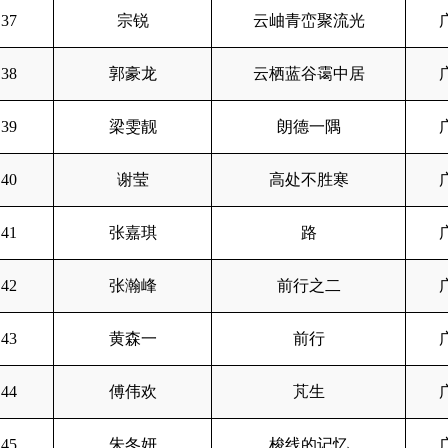
37
宗锐
云岫青峦聚流光
38
郭豪龙
云栖蓝谷霭中居
39
梁雯靓
朗德一隅
40
谢莹
高处不胜寒
41
张嘉琪
路
42
张瀚峰
前行之二
43
黄森一
前行
44
傅伟欢
芃生
45
朱冬妍
梭线的记忆