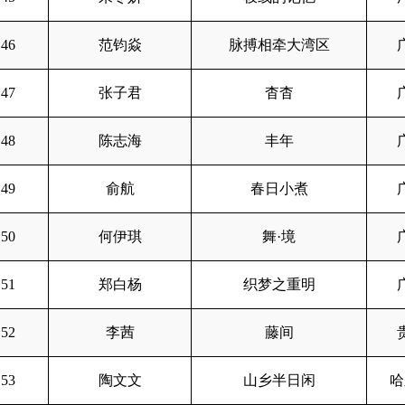
46
范钧焱
脉搏相牵大湾区
47
张子君
杳杳
48
陈志海
丰年
49
俞航
春日小煮
50
何伊琪
舞·境
51
郑白杨
织梦之重明
52
李茜
藤间
53
陶文文
山乡半日闲
哈