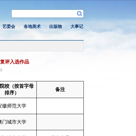
艺委会
各地美术
出版物
大事记
|
|
|
复评入选作品
5
院校（按首字母
备注
排序）
安徽师范大学
澳门城市大学