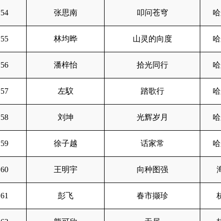
54
张思南
叩问苍穹
哈
55
林均晔
山灵的向度
哈
56
潘梓怡
拾光同行
哈
57
左馼
踏歌行
哈
58
刘坤
光辉岁月
哈
59
徐子越
话家常
哈
60
王明宇
向种图强
61
彭飞
春市撷珍