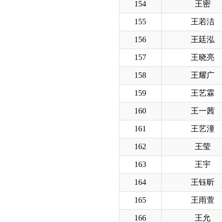
154
王密
155
王若洁
156
王廷泓
157
王晓亮
158
王耀广
159
王艺霖
160
王一茜
161
王艺潼
162
王莹
163
王宇
164
王钰昕
165
王雨萱
166
王允