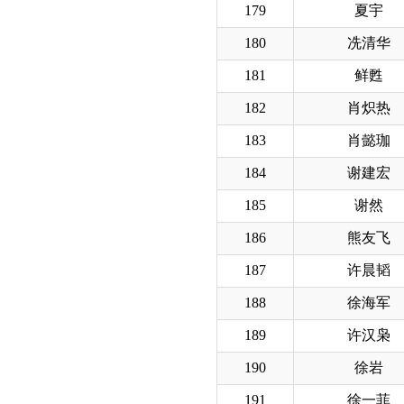
179
夏宇
180
冼清华
181
鲜甦
182
肖炽热
183
肖懿珈
184
谢建宏
185
谢然
186
熊友飞
187
许晨韬
188
徐海军
189
许汉枭
190
徐岩
191
徐一菲