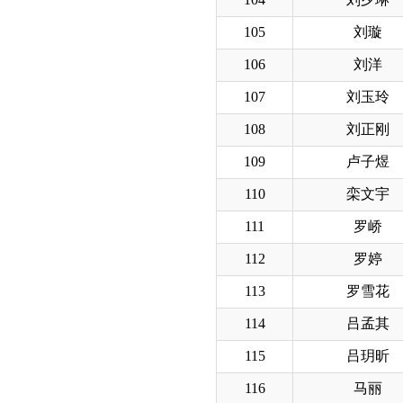
105
刘璇
106
刘洋
107
刘玉玲
108
刘正刚
109
卢子煜
110
栾文宇
111
罗峤
112
罗婷
113
罗雪花
114
吕孟其
115
吕玥昕
116
马丽