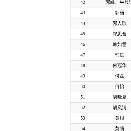
42
郭峰、牛晨
43
郭丽
44
郭人歌
45
郭思含
46
韩如意
47
韩星
48
何冠华
49
何磊
50
何怡
51
胡晓夏
52
胡奕清
53
黄根
54
黄菊