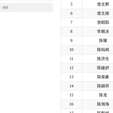
5
曾文辉
维权
6
曾文婧
7
曾昭阳
8
常晓冰
9
陈璨
10
陈灿斌
11
陈济生
12
陈婕妤
13
陈俊豪
14
陈丽祥
15
陈龙
16
陈旭海