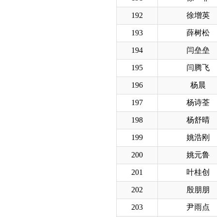
192
徐增英
193
薛树松
194
闫垒垒
195
闫腾飞
196
杨晨
197
杨诗荃
198
杨舒晴
199
姚浩刚
200
姚元鲁
201
叶桂创
202
殷朋朋
203
尹雨点