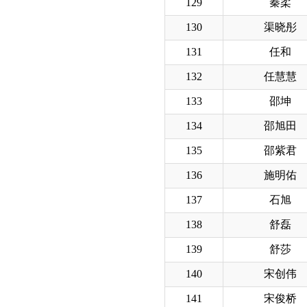
129
秦柔
130
渠晓彤
131
任和
132
任慧慧
133
邵坤
134
邵旭田
135
邵紫君
136
施明佑
137
石旭
138
舒磊
139
舒莎
140
宋创伟
141
宋俊桥