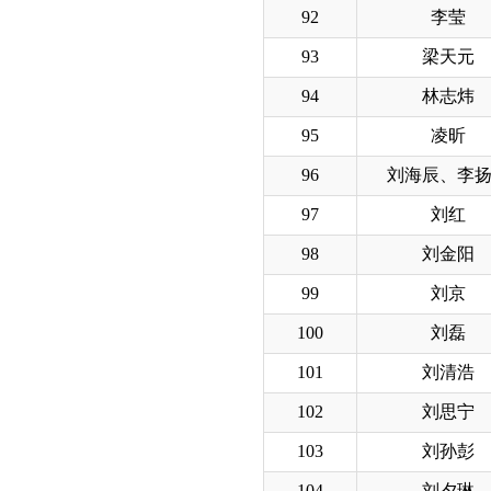
92
李莹
93
梁天元
94
林志炜
95
凌昕
96
刘海辰、李
97
刘红
98
刘金阳
99
刘京
100
刘磊
101
刘清浩
102
刘思宁
103
刘孙彭
104
刘夕琳