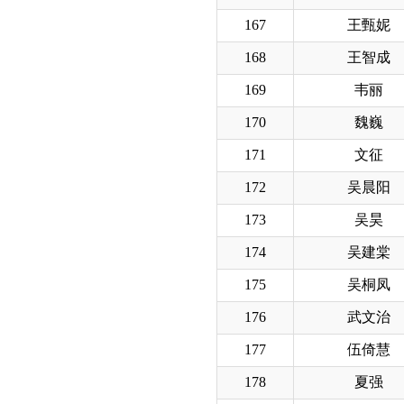
167
王甄妮
168
王智成
169
韦丽
170
魏巍
171
文征
172
吴晨阳
173
吴昊
174
吴建棠
175
吴桐凤
176
武文治
177
伍倚慧
178
夏强