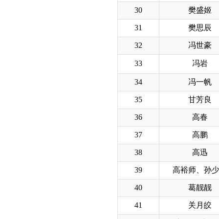
30
樊盛姬
31
樊思辰
32
冯世豪
33
冯岩
34
冯一帆
35
甘芳良
36
高春
37
高鹏
38
高迅
39
高裕师、孙
40
葛靓靓
41
关月皎