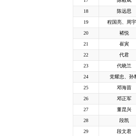
17
陈毅斌
18
陈远思
19
程国亮、周
20
褚悦
21
崔寅
22
代君
23
代晓兰
24
党耀忠、孙
25
邓海苗
26
邓正军
27
董昆兴
28
段凯
29
段文君