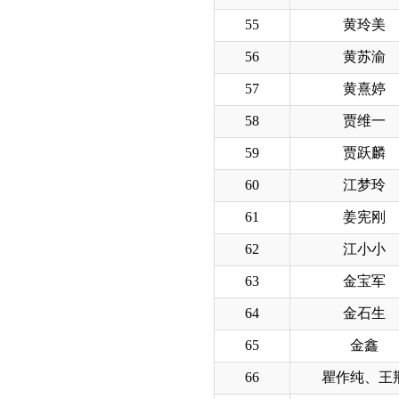
55
黄玲美
56
黄苏渝
57
黄熹婷
58
贾维一
59
贾跃麟
60
江梦玲
61
姜宪刚
62
江小小
63
金宝军
64
金石生
65
金鑫
66
瞿作纯、王