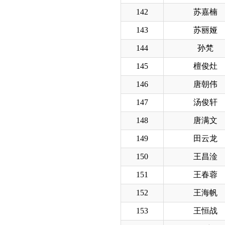
142
苏嘉楠
143
苏丽娅
144
孙梵
145
檀俊灶
146
唐朝伟
147
汤俊轩
148
唐满文
149
田云龙
150
王昌淦
151
王春蓉
152
王海帆
153
王恒战