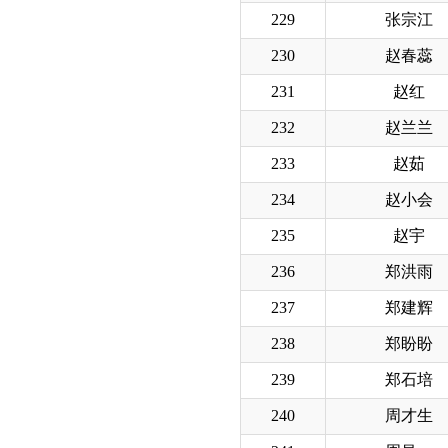
229
张宗江
230
赵春蕊
231
赵红
232
赵兰兰
233
赵茹
234
赵小会
235
赵宇
236
郑洪雨
237
郑建辉
238
郑盼盼
239
郑石培
240
周才生