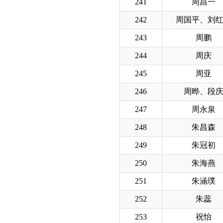
241
周昌一
242
周国平、刘
243
周鹏
244
周庆
245
周亚
246
周晔、段
247
周永泉
248
朱昌森
249
朱冠初
250
朱海燕
251
朱涵璞
252
朱蕊
253
祝怡