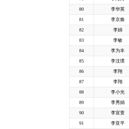
80
李华英
81
李京焕
82
李娟
83
李敏
84
李为丰
85
李汶璞
86
李翔
87
李翔
88
李小光
89
李秀娟
90
李宣萱
91
李亚平