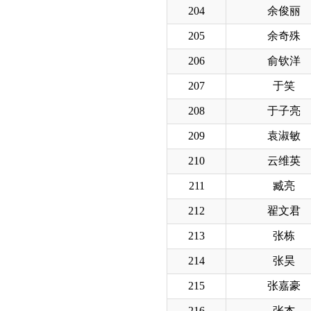
204
余俊丽
205
余奇殊
206
俞钦洋
207
于笑
208
于子亮
209
袁淑敏
210
云维英
211
臧亮
212
翟文君
213
张栋
214
张昊
215
张嘉豪
216
张杰