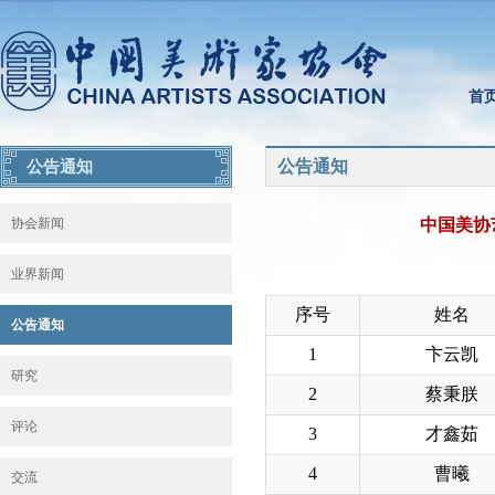
首
公告通知
公告通知
协会新闻
中国美协
业界新闻
序号
姓名
公告通知
1
卞云凯
研究
2
蔡秉朕
评论
3
才鑫茹
4
曹曦
交流