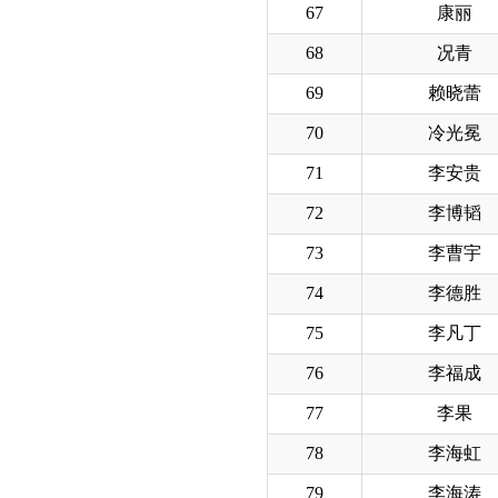
67
康丽
68
况青
69
赖晓蕾
70
冷光冕
71
李安贵
72
李博韬
73
李曹宇
74
李德胜
75
李凡丁
76
李福成
77
李果
78
李海虹
79
李海涛