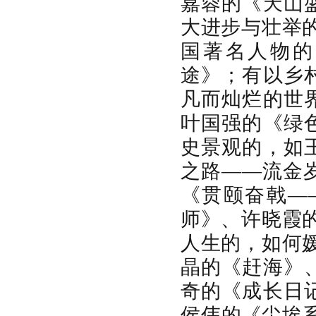
嘉蓉的《天山
大进步与壮举
国著名人物的
途》；有以乡
凡而灿烂的世
叶国强的《绿
史景观的，如
之路——流金
《贯颐奋戟—
师》、许晓霞
人生的，如何
晶的《赶海》
奇的《成长日
侯伟的《尘埃