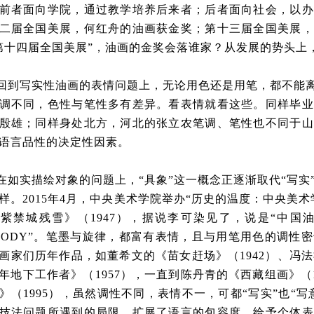
前者面向学院，通过教学培养后来者；后者面向社会，以办
二届全国美展，何红舟的油画获金奖；第十三届全国美展，
第十四届全国美展”，油画的金奖会落谁家？从发展的势头上
回到写实性油画的表情问题上，无论用色还是用笔，都不能离
调不同，色性与笔性多有差异。看表情就看这些。同样毕业
殷雄；同样身处北方，河北的张立农笔调、笔性也不同于山
语言品性的决定性因素。
在如实描绘对象的问题上，“具象”这一概念正逐渐取代“写实”
样。2015年4月，中央美术学院举办“历史的温度：中央美
紫禁城残雪》（1947），据说李可染见了，说是“中国
LODY”。笔墨与旋律，都富有表情，且与用笔用色的调性
画家们历年作品，如董希文的《苗女赶场》（1942）、冯法
年地下工作者》（1957），一直到陈丹青的《西藏组画》（1
》（1995），虽然调性不同，表情不一，可都“写实”也“写
技法问题所遇到的局限，扩展了语言的包容度，给予个体表