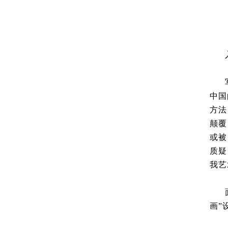
中国
方法
颠覆
或被
质疑
我艺
画”