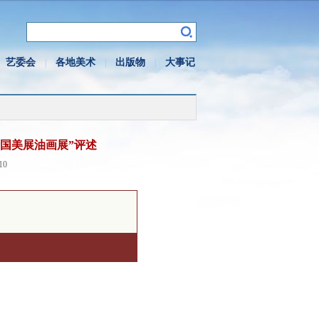
艺委会
各地美术
出版物
大事记
|
|
|
全国美展油画展”评述
10