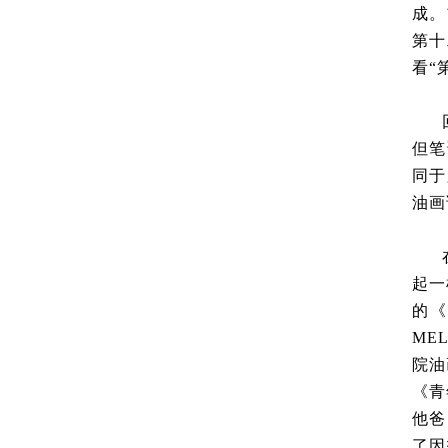
成。
第十
看“
但笔
同于
油画
起一
的《
ME
院油
《青
他爸
了因