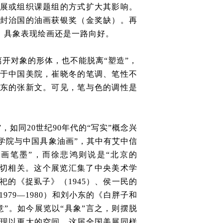
展或组织课题组的方式扩大其影响。
封治国的油画获银奖（金奖缺）。再
，具象表现绘画还是一路向好。
开对象的形体，也不能脱离“塑造”，
于中国美院，崔晓冬的笔调、笔性不
东的张新文。可见，笔与色的调性是
，如同20世纪90年代的“写实”概念兴
术学院与中国具象油画”，其中有艾中信
油画笔墨”，而徐悲鸿则说是“北京的
密切相关。这个展览汇集了中央美术学
祀的《捉虱子》（1945）、侯一民的
979—1980）和刘小东的《白胖子和
意”。如今展览以“具象”言之，则摆脱
现以更大的空间。这届全国美展同样