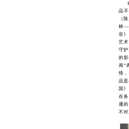
品不
（陈
林—
谷》
艺术
守护
的影
画“
情，
品是
国》
在各
通的
不对