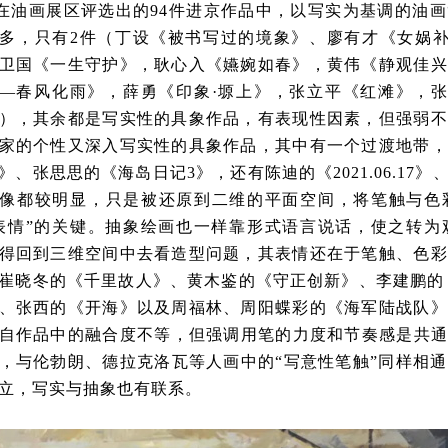
在油画展区评选出的94件进京作品中，以写实为基调的油画
多，只有2件（丁设《被书写过的境象》、廖有才《女娲补
卫国《一生守护》，耿心入《嬿婉如春》，黄伟《静观佳兴
—春风化雨》，薛勇《印象·塬上》，张立平《红滩》，张
），其余都是写实性的具象作品，有表现性因素，但强弱不
家的个性又深入写实性的具象作品，其中有一个过渡地带，
》、张思思的《海岛日记3》，还有陈迪的《2021.06.1
像都较明显，只是被还原到二维的平面空间，将笔触与色
表情”的关键。抽象绘画也一样靠形式语言说话，使之转为
得回到三维空间中去看造型问题，其表情还在于笔触、色彩
崔晓冬的《千里故人》、黄木鉴的《守正创新》、李建鹏的
、张西的《开海》以及周福林、周阳蝶彩的《海军陆战队》
自作品中的融合度不等，但强调用笔的力度和节奏感是共通
，与伦勃朗、德拉克洛瓦等人画中的“写意性笔触”同样相
立，写实与抽象也有联系。