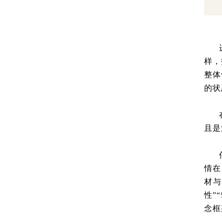
样，
整体
的状
且是
情在
材与
性”
念框