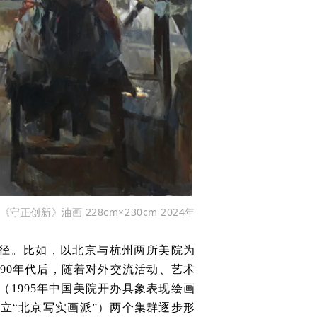
《守正创新》油画 228cm×230cm 2024年
径。比如，以北京与杭州两所美院为
在90年代后，随着对外交流活动、艺术
（1995年中国美院开办具象表现绘画
成立“北京写实画派”）两个集群逐步形