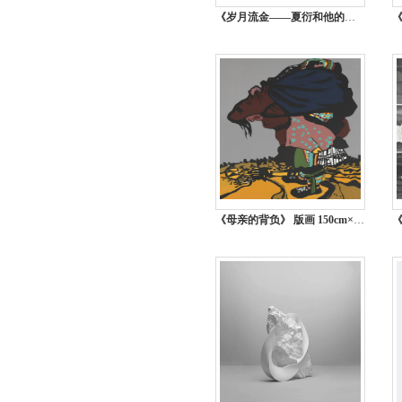
《岁月流金——夏衍和他的朋友们》 油画 200cm×236cm 殷雄 上海
《母亲的背负》 版画 150cm×110cm 康蕾 北京