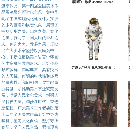
《同唱》 雕塑 85cm×100cm×50cm 孙妍 吉林
进京作品。第十四届全国美术作
品展览聚焦新时代主题，集中呈
现了中国式现代化建设伟大实践
的多彩画卷和恢宏气象，展现了
中华历史之美、山河之美、文化
之美，抒写了中国人民的奋斗之
志、创造之力、发展之果，反映
出广大美术家坚持以人民为中
心，不断在磨砺美术语言中攀登
艺术高峰的共同追求。展览作品
《“巡天”登月服系统组件设计》 艺术设计（工业设计）155cm×155cm×210cm 胡永攀、袁侨伟、冯寄候、赖轩、孙元明、周敦颐、文华祥、李林熙 重庆
形式多样、内容丰富，具有突出
的人民性、鲜明的时代性和多元
的探索性。我们相信，展览的举
办将进一步推动美术事业繁荣发
展，满足人民文化需求，增强人
民精神力量。阔步新时代，奋进
新征程。广大美术工作者要以第
十四届全国美术作品展览举办为
契机，坚定文化自信，坚持守正
创新，坚守人民立场，紧扣现实