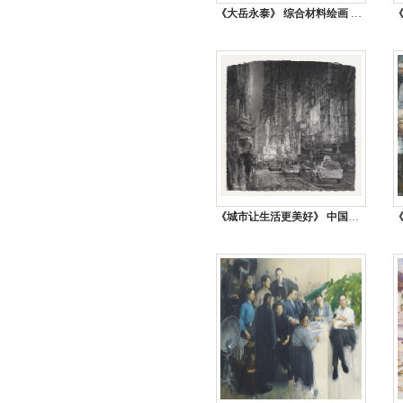
《大岳永泰》 综合材料绘画 200cmx240cm 丁志伟 河南
《城市让生活更美好》 中国画 230cm×220cm 张潘 四川