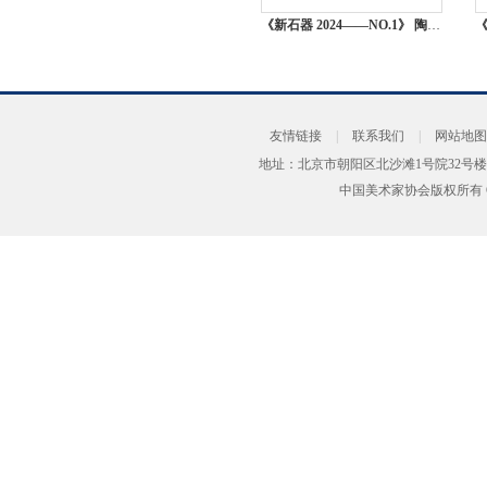
《新石器 2024——NO.1》 陶瓷艺术 48cm×20cm×55cm 吴昊宇 北京
友情链接
|
联系我们
|
网站地图
地址：北京市朝阳区北沙滩1号院32号楼
中国美术家协会版权所有 Copyrig